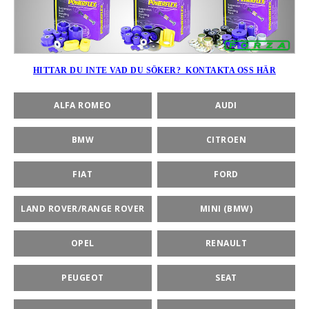
rt-Rally-Racing-Klassiker
HITTAR DU INTE VAD DU SÖKER? KONTAKTA OSS HÄR
ALFA ROMEO
AUDI
, BUMPSTOPS, DAMASKER UNIVERSAL, DOMKRAFTS-ADA
BMW
CITROEN
ER
FIAT
FORD
LAND ROVER/RANGE ROVER
MINI (BMW)
OPEL
RENAULT
PEUGEOT
SEAT