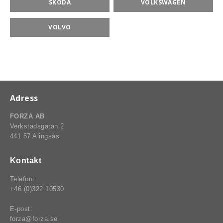
SKODA
VOLKSWAGEN
VOLVO
Adress
FORZA AB
Verkstadsgatan 2
441 57 Alingsås
Kontakt
Telefon:
+46 (0)322 10530
E-post:
BSPORT-RALLY-RACING-DELAR
forza@forza.se