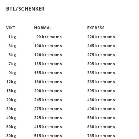
BTL/SCHENKER
rt-Rally-Racing-Klassiker
VIKT
NORMAL
EXPRESS
1kg
90 kr+moms
220 kr+moms
3kg
100 kr+moms
245 kr+moms
, BUMPSTOPS, DAMASKER UNIVERSAL, DOMKRAFTS-ADA
5kg
120 kr+moms
275 kr+moms
7kg
135 kr+moms
305 kr+moms
ER
9kg
155 kr+moms
335 kr+moms
12kg
180 kr+moms
365 kr+moms
15kg
200 kr+moms
395 kr+moms
20kg
245 kr+moms
460 kr+moms
30kg
275 kr+moms
490 kr+moms
40kg
325 kr+moms
550 kr+moms
60kg
415 kr+moms
660 kr+moms
80kg
515 kr+moms
765 kr+moms