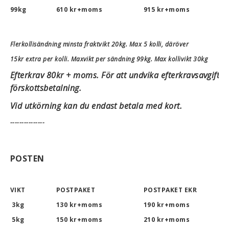
99kg
610 kr+moms
915 kr+moms
Flerkollisändning minsta fraktvikt 20kg. Max 5 kolli, däröver
15kr extra per kolli. Maxvikt per sändning 99kg. Max kollivikt 30kg
Efterkrav 80kr + moms.
För att undvika efterkravsavgift 
förskottsbetalning.
Vid utkörning kan du endast betala med kort.
---------------
POSTEN
VIKT
POSTPAKET
POSTPAKET EKR
D
3kg
130
kr+moms
190 kr+moms
1
5kg
150
kr+moms
210
kr+moms
1
BSPORT-RALLY-RACING-DELAR