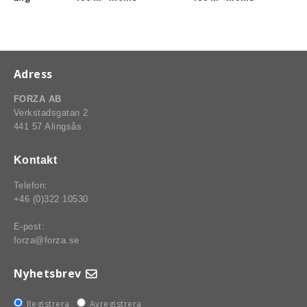
Adress
FORZA AB
Verkstadsgatan 2
441 57 Alingsås
Kontakt
Telefon:
+46 (0)322 10530
E-post:
forza@forza.se
Nyhetsbrev
Registrera
Avregistrera