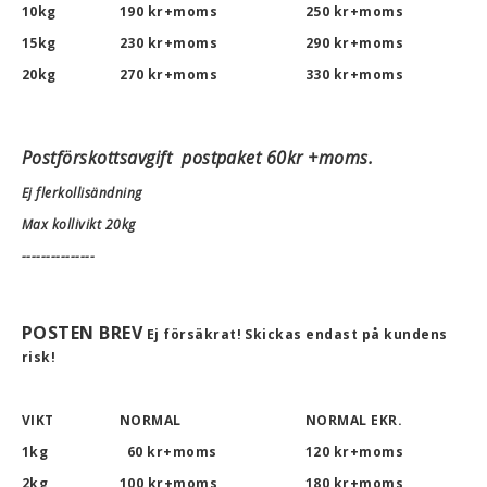
10kg
190
kr+moms
250
kr+moms
1
15kg
230
kr+moms
290
kr+moms
2
20kg
270
kr+moms
330
kr+moms
3
Postförskottsavgift postpaket 60kr +moms.
Ej flerkollisändning
Max kollivikt 20kg
---------------
POSTEN BREV
Ej försäkrat! Skickas endast på kundens
risk!
VIKT
NORMAL
NORMAL EKR.
E
1kg
60
kr+moms
120 kr+moms
2kg
100
kr+moms
180 kr+moms