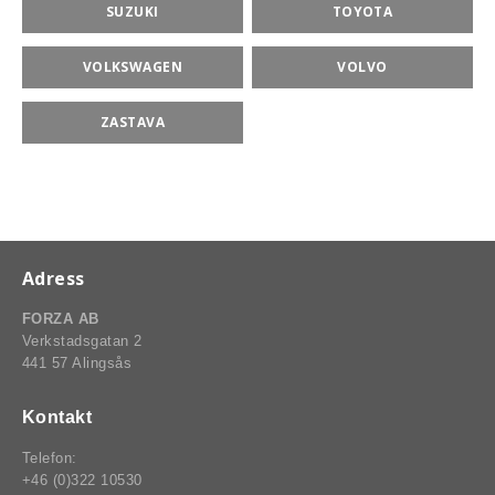
SUZUKI
TOYOTA
VOLKSWAGEN
VOLVO
ZASTAVA
Adress
FORZA AB
Verkstadsgatan 2
441 57 Alingsås
Kontakt
Telefon:
+46 (0)322 10530