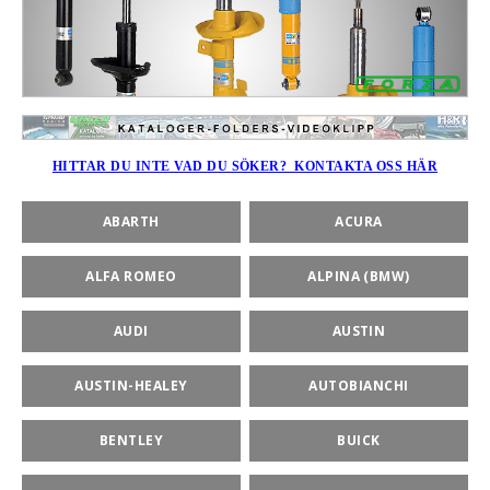
HITTAR DU INTE VAD DU SÖKER? KONTAKTA OSS HÄR
ABARTH
ACURA
ALFA ROMEO
ALPINA (BMW)
AUDI
AUSTIN
AUSTIN-HEALEY
AUTOBIANCHI
BENTLEY
BUICK
BSPORT-RALLY-RACING-DELAR