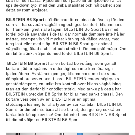
skall bli den bästa. Fjäderben och patroner till fjäderben är av
upside-down typ, med den unika stabilitet och hållbarhet som
detta system erbjuder.
BILSTEIN B6 Sport
stötdämpare är en idealisk lösning för den
som vill ha suverän väghållning och god komfort, tillsammans
rt-Rally-Racing-Klassiker
full framkomlighet i alla lägen. BILSTEIN B6 Sport kan med
fördel också användas i de fall där normala dämpare inte håller
måttet, exempelvis vid mycket körning på dåliga vägar, med
tung last eller med släp. BILSTEIN B6 Sport ger optimal
väghållning, ökad stabilitet och utmärkt dämpningsförmåga. Om
, BUMPSTOPS, DAMASKER UNIVERSAL, DOMKRAFTS-ADA
din bil är sänkt väljer du med fördel BILSTEIN B8 Sprint.
ER
BILSTEIN B8 Sprint
har en kortad kolvstång, som gör att
kortare fjädrar spänns in ordentligt och inte kan röra sig i
fjädersätena. Avstämningen ger, tillsammans med de stora
dämpkraftsreserver som finns i BIILSTEIN enrörs högtrycks
gasstötdämpare, en unikt bra kontroll över bilens väghållning
utan att den därför blir onödigt stötig. Med tanke på detta har
BILSTEIN utvecklat B8 Sprint för bilar med sänkt chassi. Den
kortare versionen av en BILSTEIN är en optimal
stötdämparlösning för alla typer av sänkta bilar. BILSTEIN B8
Sprint får din bil inte bara att se bra ut, den ger dig också en
fantastisk körupplevelse! Om det inte finns BILSTEIN B8 Sprint
till din bil väljer du BILSTEIN B6 Sport.