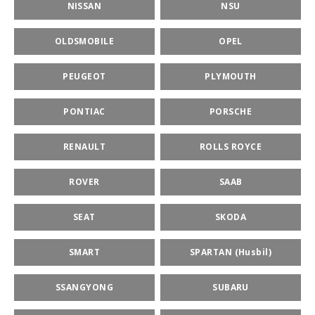
NISSAN
NSU
OLDSMOBILE
OPEL
PEUGEOT
PLYMOUTH
PONTIAC
PORSCHE
RENAULT
ROLLS ROYCE
ROVER
SAAB
SEAT
SKODA
SMART
SPARTAN (Husbil)
SSANGYONG
SUBARU