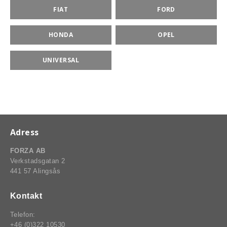
FIAT
FORD
HONDA
OPEL
rt-Rally-Racing-Klassiker
UNIVERSAL
, BUMPSTOPS, DAMASKER UNIVERSAL, DOMKRAFTS-ADA
ER
Adress
FORZA AB
Verkstadsgatan 2
441 57 Alingsås
Kontakt
Telefon:
+46 (0)322 10530