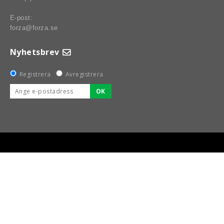
E-post:
forza@forza.se
Nyhetsbrev
Registrera
Avregistrera
OK
BSPORT-RALLY-RACING-DELAR