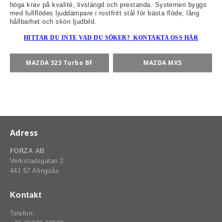
höga krav på kvalité, livslängd och prestanda. Systemen byggs
med fullflödes ljuddämpare i rostfritt stål för bästa flöde, lång
hållbarhet och skön ljudbild
.
HITTAR DU INTE VAD DU SÖKER? KONTAKTA OSS HÄR
rt-Rally-Racing-Klassiker
MAZDA 323 Turbo BF
MAZDA MX5
, BUMPSTOPS, DAMASKER UNIVERSAL, DOMKRAFTS-ADA
ER
Adress
FORZA AB
Verkstadsgatan 2
441 57 Alingsås
Kontakt
Telefon: