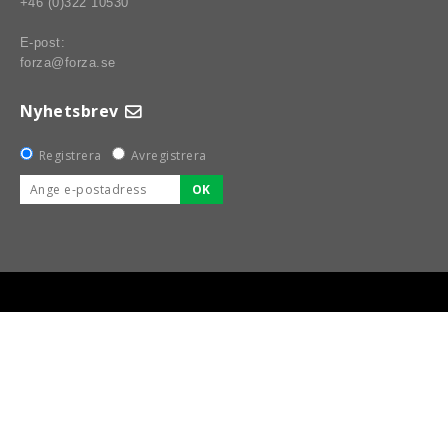
+46 (0)322 10530
E-post:
forza@forza.se
Nyhetsbrev
Registrera
Avregistrera
OK
BSPORT-RALLY-RACING-DELAR