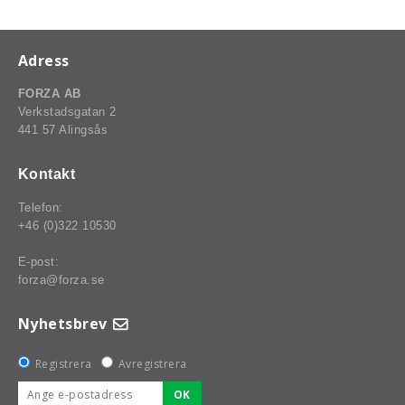
Adress
rt-Rally-Racing-Klassiker
FORZA AB
Verkstadsgatan 2
441 57 Alingsås
, BUMPSTOPS, DAMASKER UNIVERSAL, DOMKRAFTS-ADA
Kontakt
ER
Telefon:
+46 (0)322 10530
E-post:
forza@forza.se
Nyhetsbrev
Registrera
Avregistrera
OK