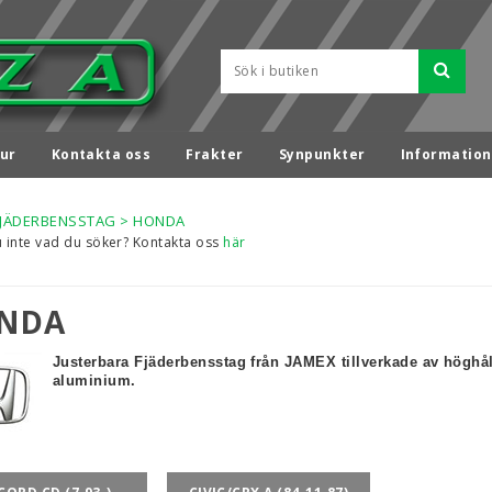
ur
Kontakta oss
Frakter
Synpunkter
Information
FJÄDERBENSSTAG
>
HONDA
u inte vad du söker? Kontakta oss
här
NDA
Justerbara Fjäderbensstag från JAMEX tillverkade av höghål
aluminium.