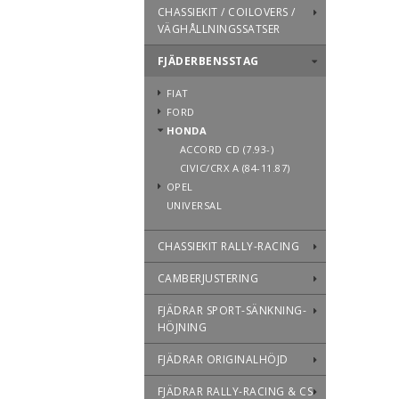
CHASSIEKIT / COILOVERS /
VÄGHÅLLNINGSSATSER
FJÄDERBENSSTAG
FIAT
FORD
HONDA
ACCORD CD (7.93-)
CIVIC/CRX A (84-11.87)
OPEL
UNIVERSAL
CHASSIEKIT RALLY-RACING
CAMBERJUSTERING
FJÄDRAR SPORT-SÄNKNING-
HÖJNING
FJÄDRAR ORIGINALHÖJD
FJÄDRAR RALLY-RACING & CS