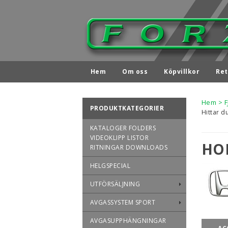
Hem
Om oss
Köpvillkor
Ret
Hem
>
PRODUKTKATEGORIER
Hittar d
KATALOGER FOLDERS
VIDEOKLIPP LISTOR
HO
RITNINGAR DOWNLOADS
HELGSPECIAL
UTFÖRSÄLJNING
AVGASSYSTEM SPORT
AVGASUPPHÄNGNINGAR