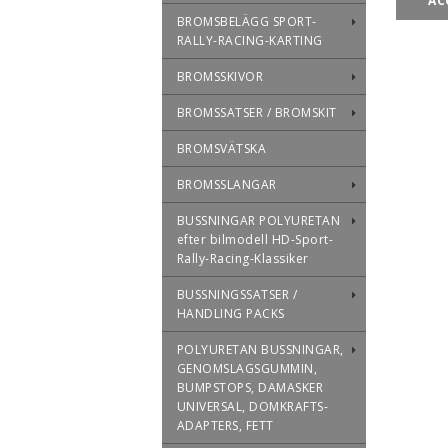
AC
BROMSBELÄGG SPORT-
RALLY-RACING-KARTING
BROMSSKIVOR
BROMSSATSER / BROMSKIT
BROMSVÄTSKA
BROMSSLANGAR
BUSSNINGAR POLYURETAN
efter bilmodell HD-Sport-
Rally-Racing-Klassiker
BUSSNINGSSATSER /
HANDLING PACKS
POLYURETAN BUSSNINGAR,
GENOMSLAGSGUMMIN,
BUMPSTOPS, DAMASKER
UNIVERSAL, DOMKRAFTS-
ADAPTERS, FETT