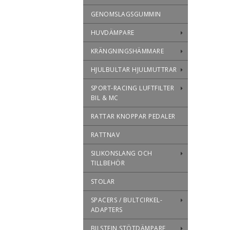
GENOMSLAGSGUMMIN
HUVDÄMPARE
KRÄNGNINGSHÄMMARE
HJULBULTAR HJULMUTTRAR
SPORT-RACING LUFTFILTER
BIL & MC
RATTAR KNOPPAR PEDALER
RATTNAV
SILIKONSLANG OCH
TILLBEHÖR
STOLAR
SPACERS / BULTCIRKEL-
ADAPTERS
BILSTEIN STÖTDÄMPARE