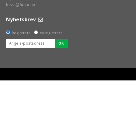
forza@forza.se
NALDIAMETER
Nyhetsbrev
Registrera
Avregistrera
OK
BSPORT-RALLY-RACING-DELAR