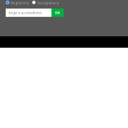
Registrera
Avregistrera
OK
BSPORT-RALLY-RACING-DELAR