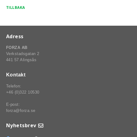
TILLBAKA
Adress
FORZA AB
Verkstadsgatan 2
441 57 Alingsås
Kontakt
Telefon:
+46 (0)322 10530
E-post:
forza@forza.se
Nyhetsbrev
BSPORT-RALLY-RACING-DELAR