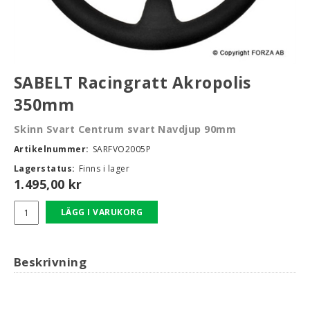
rt-Rally-Racing-Klassiker
SABELT Racingratt Akropolis
350mm
, BUMPSTOPS, DAMASKER UNIVERSAL, DOMKRAFTS-ADA
Skinn Svart Centrum svart Navdjup 90mm
ER
Artikelnummer:
SARFVO2005P
Lagerstatus:
Finns i lager
1.495,00
kr
LÄGG I VARUKORG
Beskrivning