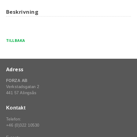
Beskrivning
TILLBAKA
Adress
FORZA AB
Verkstadsgatan 2
441 57 Alingsås
Kontakt
Telefon:
+46 (0)322 10530
BSPORT-RALLY-RACING-DELAR