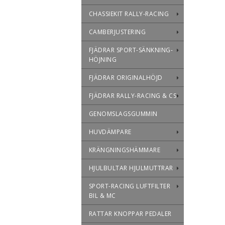
CHASSIEKIT RALLY-RACING
CAMBERJUSTERING
FJÄDRAR SPORT-SÄNKNING-
HÖJNING
FJÄDRAR ORIGINALHÖJD
FJÄDRAR RALLY-RACING & CS
GENOMSLAGSGUMMIN
HUVDÄMPARE
KRÄNGNINGSHÄMMARE
HJULBULTAR HJULMUTTRAR
SPORT-RACING LUFTFILTER
BIL & MC
RATTAR KNOPPAR PEDALER