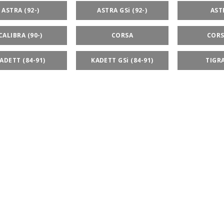
ASTRA (92-)
ASTRA GSi (92-)
AST
CALIBRA (90-)
CORSA
CORS
ADETT (84-91)
KADETT GSi (84-91)
TIGRA