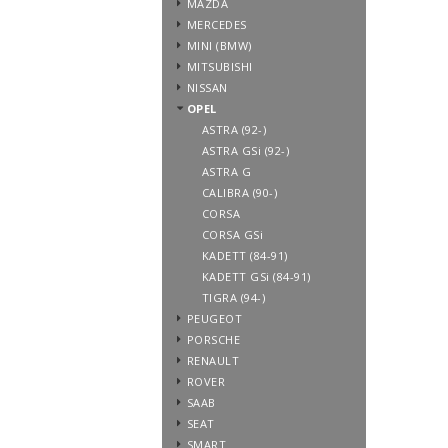
MAZDA
MERCEDES
MINI (BMW)
MITSUBISHI
NISSAN
OPEL
ASTRA (92-)
ASTRA GSi (92-)
ASTRA G
CALIBRA (90-)
CORSA
CORSA GSi
KADETT (84-91)
KADETT GSi (84-91)
TIGRA (94-)
PEUGEOT
PORSCHE
RENAULT
ROVER
SAAB
SEAT
SMART