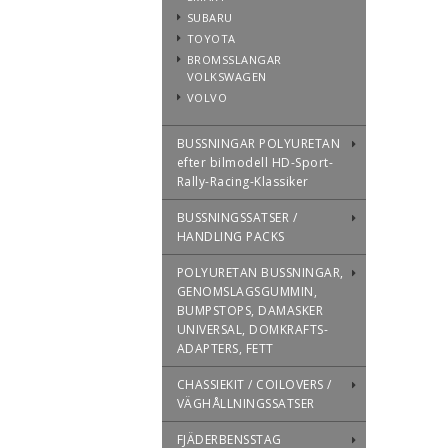
SUBARU
TOYOTA
BROMSSLANGAR
VOLKSWAGEN
VOLVO
BUSSNINGAR POLYURETAN
efter bilmodell HD-Sport-
Rally-Racing-Klassiker
BUSSNINGSSATSER /
HANDLING PACKS
POLYURETAN BUSSNINGAR,
GENOMSLAGSGUMMIN,
BUMPSTOPS, DAMASKER
UNIVERSAL, DOMKRAFTS-
ADAPTERS, FETT
CHASSIEKIT / COILOVERS /
VÄGHÅLLNINGSSATSER
FJÄDERBENSSTAG