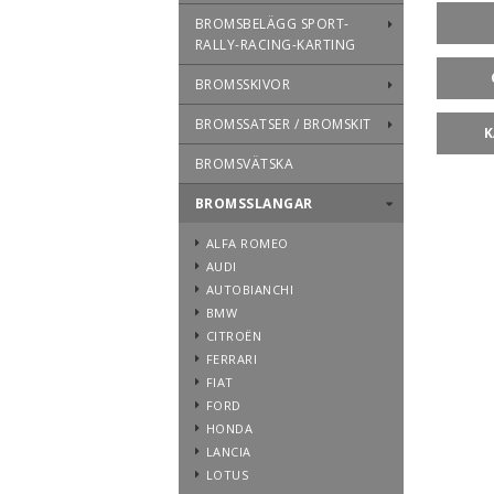
BROMSBELÄGG SPORT-
RALLY-RACING-KARTING
BROMSSKIVOR
BROMSSATSER / BROMSKIT
K
BROMSVÄTSKA
BROMSSLANGAR
ALFA ROMEO
AUDI
AUTOBIANCHI
BMW
CITROËN
FERRARI
FIAT
FORD
HONDA
LANCIA
LOTUS