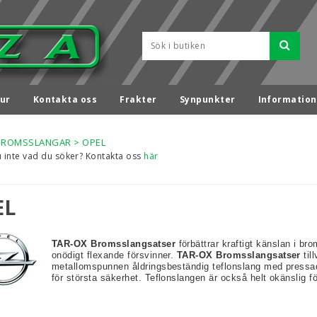
ur
Kontakta oss
Frakter
Synpunkter
Information
BROMSSLANGAR
>
OPEL
u inte vad du söker? Kontakta oss
här
EL
TAR-OX Bromsslangsatser
förbättrar kraftigt känslan i br
onödigt flexande försvinner.
TAR-OX Bromsslangsatser
til
metallomspunnen åldringsbeständig teflonslang med pressa
för största säkerhet. Teflonslangen är också helt okänslig fö