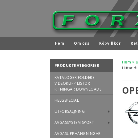
Hem
Om oss
Köpvillkor
Ret
Hem
>
PRODUKTKATEGORIER
Hittar d
KATALOGER FOLDERS
VIDEOKLIPP LISTOR
OP
RITNINGAR DOWNLOADS
HELGSPECIAL
UTFÖRSÄLJNING
AVGASSYSTEM SPORT
AVGASUPPHÄNGNINGAR