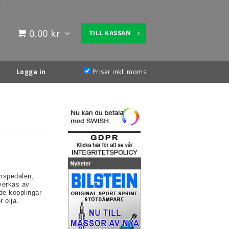
0,00 kr
TILL KASSAN
Logga in
Priser inkl. moms
omspedalen,
lverkas av
de kopplingar
r olja.