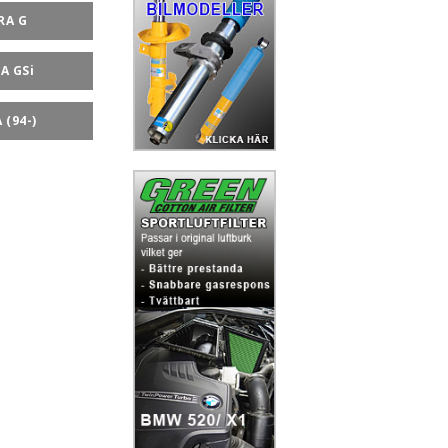
RA G
A GSi
 (94-)