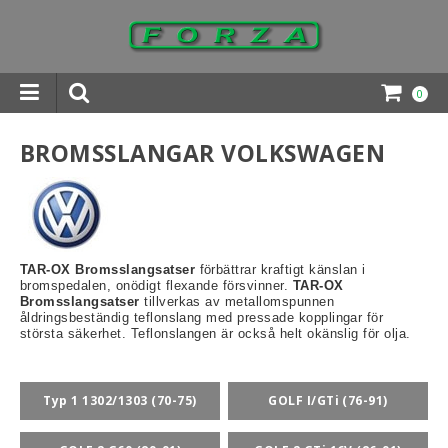
0
INGAR DOWNLOADS
BROMSSLANGAR VOLKSWAGEN
TAR-OX Bromsslangsatser
förbättrar kraftigt känslan i
bromspedalen, onödigt flexande försvinner.
TAR-OX
Bromsslangsatser
tillverkas av metallomspunnen
åldringsbeständig teflonslang med pressade kopplingar för
största säkerhet. Teflonslangen är också helt okänslig för olja.
Typ 1 1302/1303 (70-75)
GOLF I/GTi (76-91)