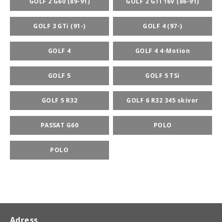
GOLF 2 G60 (89-91)
GOLF 2 GTi 16V (86-91)
GOLF 3 GTi (91-)
GOLF 4 (97-)
rt-Rally-Racing-Klassiker
GOLF 4
GOLF 4 4-Motion
GOLF 5
GOLF 5 TSi
, BUMPSTOPS, DAMASKER UNIVERSAL, DOMKRAFTS-ADA
GOLF 5 R32
GOLF 6 R32 345 skivor
ER
PASSAT G60
POLO
POLO
Adress