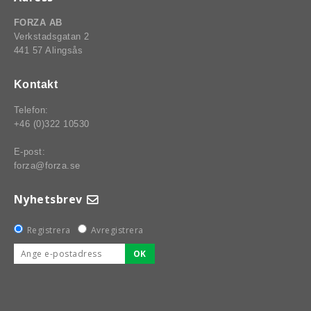
FORZA AB
Verkstadsgatan 2
441 57 Alingsås
Kontakt
Telefon:
+46 (0)322 10530
E-post:
forza@forza.se
Nyhetsbrev
Registrera
Avregistrera
OK
BSPORT-RALLY-RACING-DELAR