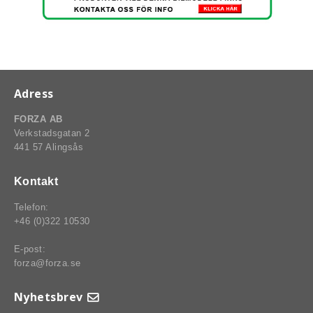
rt-Rally-Racing-Klassiker
Adress
, BUMPSTOPS, DAMASKER UNIVERSAL, DOMKRAFTS-ADA
FORZA AB
Verkstadsgatan 2
ER
441 57 Alingsås
Kontakt
Telefon:
+46 (0)322 10530
E-post:
forza@forza.se
Nyhetsbrev