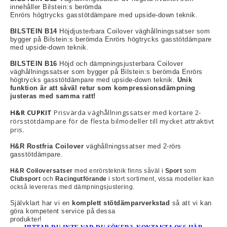
innehåller Bilstein:s berömda
Enrörs högtrycks gasstötdämpare med upside-down teknik.
BILSTEIN B14
Höjdjusterbara Coilover väghållningssatser som
bygger på Bilstein:s berömda Enrörs högtrycks gasstötdämpare
rt-Rally-Racing-Klassiker
med upside-down teknik.
BILSTEIN B16
Höjd och dämpningsjusterbara Coilover
väghållningssatser som bygger på Bilstein:s berömda Enrörs
högtrycks gasstötdämpare med upside-down teknik.
Unik
, BUMPSTOPS, DAMASKER UNIVERSAL, DOMKRAFTS-ADA
funktion är att såväl retur som kompressionsdämpning
justeras med samma ratt!
ER
H&R CUPKIT
Prisvärda väghållningssatser med kortare 2-
rörsstötdämpare för de flesta bilmodeller till mycket attraktivt
pris.
H&R Rostfria Coilover
väghållningssatser med 2-rörs
gasstötdämpare.
H&R Coiloversatser
med enrörsteknik finns såväl i
Sport
som
Clubsport
och
Racingutförande
i stort sortiment, vissa modeller kan
också levereras med dämpningsjustering.
Självklart har vi en
komplett stötdämparverkstad
så att vi kan
göra kompetent service på dessa
produkter!