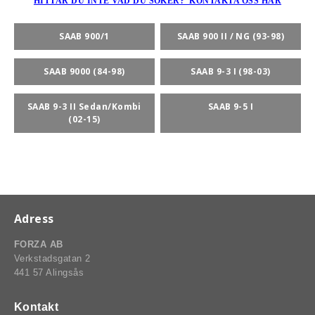
HITTAR DU INTE VAD DU SÖKER? KONTAKTA OSS HÄR
SAAB 900/1
SAAB 900 II / NG (93-98)
SAAB 9000 (84-98)
SAAB 9-3 I (98-03)
SAAB 9-3 II Sedan/Kombi
SAAB 9-5 I
(02-15)
Adress
FORZA AB
Verkstadsgatan 2
441 57 Alingsås
Kontakt
BSPORT-RALLY-RACING-DELAR