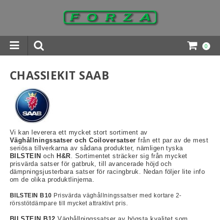
0
INGAR DOWNLOADS
CHASSIEKIT SAAB
Vi kan leverera ett mycket stort sortiment av
Väghållningssatser och Coiloversatser
från ett par av de mest
seriösa tillverkarna av sådana produkter, nämligen tyska
BILSTEIN
och
H&R
. Sortimentet sträcker sig från mycket
prisvärda satser för gatbruk, till avancerade höjd och
dämpningsjusterbara satser för racingbruk. Nedan följer lite info
om de olika produktlinjerna.
BILSTEIN B10
Prisvärda väghållningssatser med kortare 2-
rörsstötdämpare till mycket attraktivt pris.
BILSTEIN B12
Väghållningssatser av högsta kvalitet som