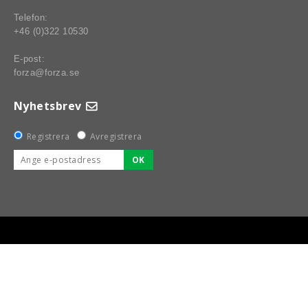
Telefon:
+46 (0)322 10530
E-post:
forza@forza.se
Nyhetsbrev
Registrera
Avregistrera
OK