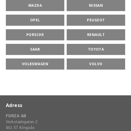
MAZDA
NISSAN
OPEL
PEUGEOT
PORSCHE
RENAULT
SAAB
TOYOTA
VOLKSWAGEN
VOLVO
Adress
FORZA AB
Verkstadsgatan 2
BSPORT-RALLY-RACING-DELAR
441 57 Alingsås