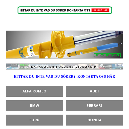
rt-Rally-Racing-Klassiker
, BUMPSTOPS, DAMASKER UNIVERSAL, DOMKRAFTS-ADA
ER
HITTAR DU INTE VAD DU SÖKER? KONTAKTA OSS HÄR
ALFA ROMEO
AUDI
BMW
FERRARI
FORD
HONDA