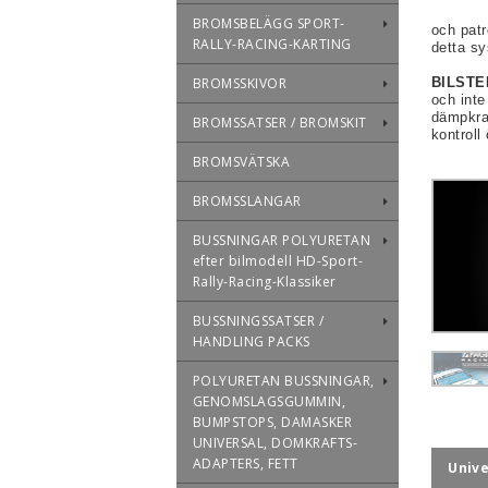
BROMSBELÄGG SPORT-
och patr
RALLY-RACING-KARTING
detta sy
BROMSSKIVOR
BILSTEI
och inte
dämpkra
BROMSSATSER / BROMSKIT
kontroll
BROMSVÄTSKA
BROMSSLANGAR
BUSSNINGAR POLYURETAN
efter bilmodell HD-Sport-
Rally-Racing-Klassiker
BUSSNINGSSATSER /
HANDLING PACKS
POLYURETAN BUSSNINGAR,
GENOMSLAGSGUMMIN,
BUMPSTOPS, DAMASKER
UNIVERSAL, DOMKRAFTS-
ADAPTERS, FETT
Univ