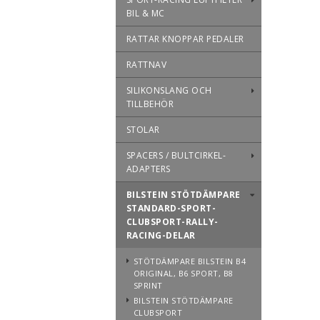
BIL & MC
RATTAR KNOPPAR PEDALER
RATTNAV
SILIKONSLANG OCH
TILLBEHÖR
STOLAR
SPACERS / BULTCIRKEL-
ADAPTERS
BILSTEIN STÖTDÄMPARE
STANDARD-SPORT-
CLUBSPORT-RALLY-
RACING-DELAR
STÖTDÄMPARE BILSTEIN B4
ORIGINAL, B6 SPORT, B8
SPRINT
BILSTEIN STÖTDÄMPARE
CLUBSPORT