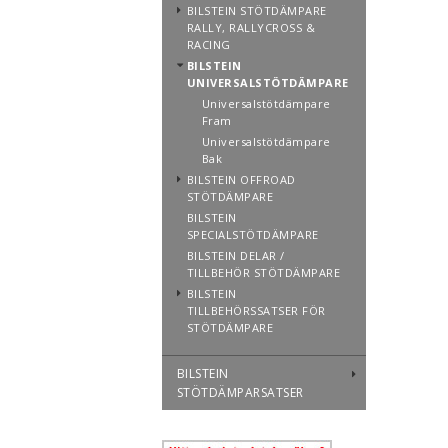
BILSTEIN STÖTDÄMPARE
RALLY, RALLYCROSS &
RACING
BILSTEIN
UNIVERSALSTÖTDÄMPARE
Universalstötdämpare
Fram
Universalstötdämpare
Bak
BILSTEIN OFFROAD
STÖTDÄMPARE
BILSTEIN
SPECIALSTÖTDÄMPARE
BILSTEIN DELAR /
TILLBEHÖR STÖTDÄMPARE
BILSTEIN
TILLBEHÖRSSATSER FÖR
STÖTDÄMPARE
BILSTEIN
STÖTDÄMPARSATSER