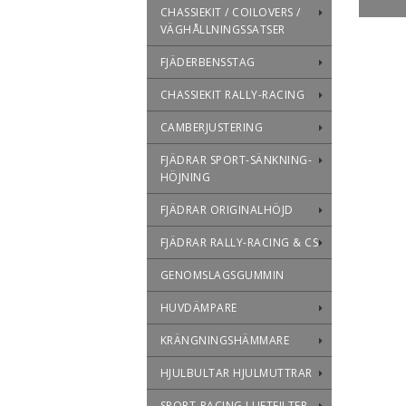
CHASSIEKIT / COILOVERS /
VÄGHÅLLNINGSSATSER
FJÄDERBENSSTAG
CHASSIEKIT RALLY-RACING
CAMBERJUSTERING
FJÄDRAR SPORT-SÄNKNING-
HÖJNING
FJÄDRAR ORIGINALHÖJD
FJÄDRAR RALLY-RACING & CS
GENOMSLAGSGUMMIN
HUVDÄMPARE
KRÄNGNINGSHÄMMARE
HJULBULTAR HJULMUTTRAR
SPORT-RACING LUFTFILTER