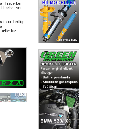
sta. Fjäderben
hållbarhet som
 in ordentligt
ra
unikt bra