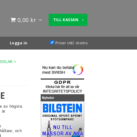
0,00 kr
TILL KASSAN
Logga in
Priser inkl. moms
-DELAR
>
E
e av högsta
 är
s
ållare, och
t