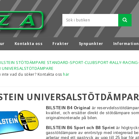
ur
Kontakta oss
Frakter
Synpunkter
Information
BILSTEIN STÖTDÄMPARE STANDARD-SPORT-CLUBSPORT-RALLY-RACING
IN UNIVERSALSTÖTDÄMPARE
u inte vad du söker? Kontakta oss
här
LSTEIN UNIVERSALSTÖTDÄMPAR
BILSTEIN B4 Original
är reservdelsstötdämpar
kvalitet, och ersätter direkt de stötdämpare som
originalmonterade på bilen.
BILSTEIN B6 Sport och B8 Sprint
är högtryck
gasstötdämpare av enrörstyp med integrerad beh
arbetar med ett gastryck av upp till 25 bar för at