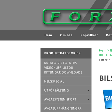
Hem
Om oss
Köpvillkor
Ret
Hem
>
PRODUKTKATEGORIER
BILSTE
Hittar d
KATALOGER FOLDERS
VIDEOKLIPP LISTOR
RITNINGAR DOWNLOADS
BI
HELGSPECIAL
UTFÖRSÄLJNING
AVGASSYSTEM SPORT
AVGASUPPHÄNGNINGAR