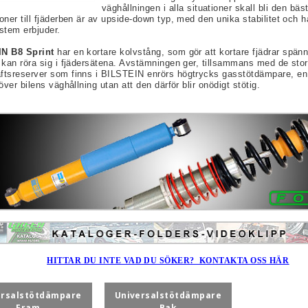
väghållningen i alla situationer skall bli den bä
oner till fjäderben är av upside-down typ, med den unika stabilitet och 
stem erbjuder.
N B8 Sprint
har en kortare kolvstång, som gör att kortare fjädrar spänns
 kan röra sig i fjädersätena. Avstämningen ger, tillsammans med de sto
ftsreserver som finns i BILSTEIN enrörs högtrycks gasstötdämpare, en 
 över bilens väghållning utan att den därför blir onödigt stötig.
HITTAR DU INTE VAD DU SÖKER? KONTAKTA OSS HÄR
ersalstötdämpare
Universalstötdämpare
Fram
Bak