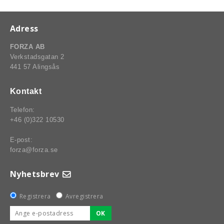
Adress
FORZA AB
Verkstadsgatan 2
441 57 Alingsås
Kontakt
Telefon:
+46 (0)322 10530
E-post:
forza@forza.se
Nyhetsbrev
Registrera
Avregistrera
OK