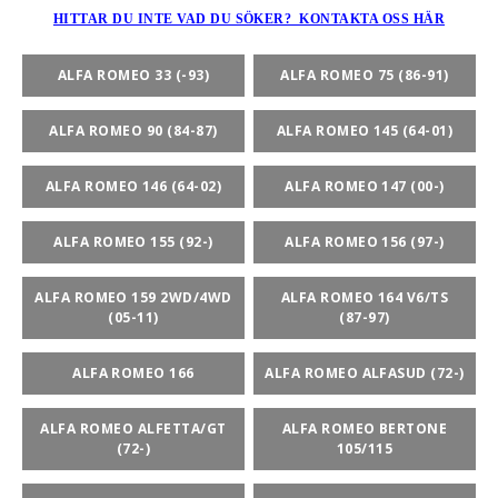
HITTAR DU INTE VAD DU SÖKER? KONTAKTA OSS HÄR
ALFA ROMEO 33 (-93)
ALFA ROMEO 75 (86-91)
rt-Rally-Racing-Klassiker
3-77)
ALFA ROMEO 90 (84-87)
ALFA ROMEO 145 (64-01)
, BUMPSTOPS, DAMASKER UNIVERSAL, DOMKRAFTS-ADA
ALFA ROMEO 146 (64-02)
ALFA ROMEO 147 (00-)
ER
ALFA ROMEO 155 (92-)
ALFA ROMEO 156 (97-)
ALFA ROMEO 159 2WD/4WD
ALFA ROMEO 164 V6/TS
(05-11)
(87-97)
ALFA ROMEO 166
ALFA ROMEO ALFASUD (72-)
ALFA ROMEO ALFETTA/GT
ALFA ROMEO BERTONE
(72-)
105/115