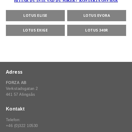
HITTAR DU INTE VAD DU SÖKER? KONTAKTA OSS HÄR
LOTUS ELISE
LOTUS EVORA
rt-Rally-Racing-Klassiker
LOTUS EXIGE
LOTUS 340R
, BUMPSTOPS, DAMASKER UNIVERSAL, DOMKRAFTS-ADA
ER
Adress
FORZA AB
Verkstadsgatan 2
441 57 Alingsås
Kontakt
Telefon:
+46 (0)322 10530