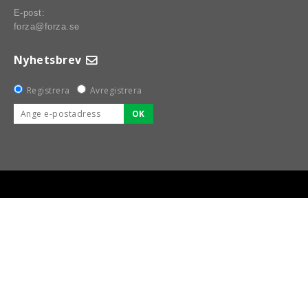
E-post:
forza@forza.se
Nyhetsbrev
Registrera
Avregistrera
OK
BSPORT-RALLY-RACING-DELAR