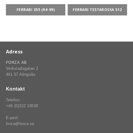
FERRARI 355 (94-99)
FERRARI TESTAROSSA 512
rt-Rally-Racing-Klassiker
, BUMPSTOPS, DAMASKER UNIVERSAL, DOMKRAFTS-ADA
Adress
ER
FORZA AB
Verkstadsgatan 2
441 57 Alingsås
Kontakt
Telefon:
+46 (0)322 10530
E-post:
forza@forza.se