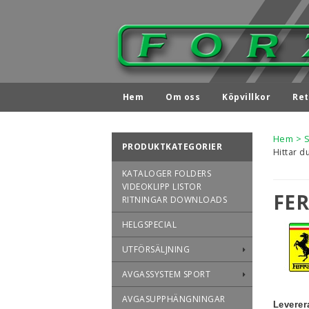
Hem
Om oss
Köpvillkor
Ret
Hem
>
PRODUKTKATEGORIER
Hittar d
KATALOGER FOLDERS
VIDEOKLIPP LISTOR
FE
RITNINGAR DOWNLOADS
HELGSPECIAL
UTFÖRSÄLJNING
AVGASSYSTEM SPORT
AVGASUPPHÄNGNINGAR
Leverer