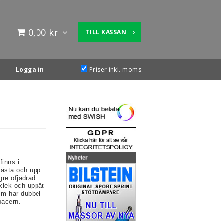
0,00 kr
TILL KASSAN
Logga in
Priser inkl. moms
finns i
rästa och upp
ägre ofjädrad
cklek och uppåt
0mm har dubbel
pacern.