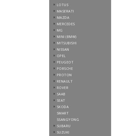
LOTUS
MASERATI
MAZDA
MERCEDES
MG
MINI (BMW)
MITSUBISHI
NISSAN
OPEL
PEUGEOT
PORSCHE
PROTON
RENAULT
ROVER
SAAB
SEAT
SKODA
SMART
SSANGYONG
SUBARU
SUZUKI