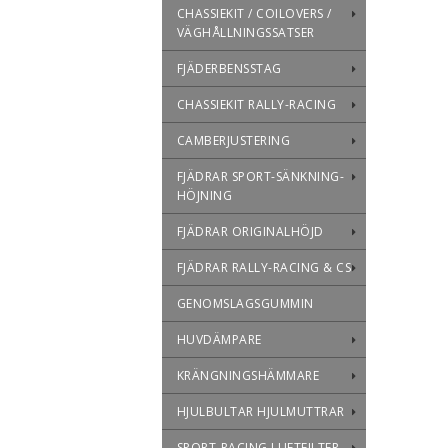
CHASSIEKIT / COILOVERS /
VÄGHÅLLNINGSSATSER
FJÄDERBENSSTAG
CHASSIEKIT RALLY-RACING
CAMBERJUSTERING
FJÄDRAR SPORT-SÄNKNING-
HÖJNING
FJÄDRAR ORIGINALHÖJD
FJÄDRAR RALLY-RACING & CS
GENOMSLAGSGUMMIN
HUVDÄMPARE
KRÄNGNINGSHÄMMARE
HJULBULTAR HJULMUTTRAR
SPORT-RACING LUFTFILTER