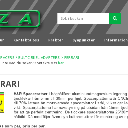
ur
Kontakta oss
Frakter
Synpunkter
Information
SPACERS / BULTCIRKEL-ADAPTERS
>
FERRARI
u inte vad du söker? Kontakta oss
här
RRARI
H&R Spacersatser
i höghållfast aluminium/magnesium legering 
tjocklekar från 5mm till 30mm per hjul. Spacerplattorna är CNCf
till 70% lättare än motsvarande spacerplattor i stål, vilket ger l
vikt. Spacerplattorna har navstyrning på utsidan från 15mm tjo
för att ge perfekt centrering. De tjockare spacerplattorna 25/3
hålbild. Då medföljer även nya bultar/muttrar för montering av s
as som par, pris per par.