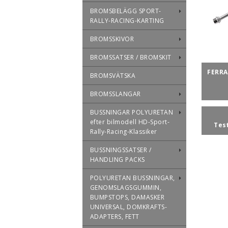
BROMSBELÄGG SPORT-
RALLY-RACING-KARTING
BROMSSKIVOR
BROMSSATSER / BROMSKIT
FERRA
BROMSVÄTSKA
BROMSSLANGAR
BUSSNINGAR POLYURETAN
efter bilmodell HD-Sport-
Tes
Rally-Racing-Klassiker
BUSSNINGSSATSER /
HANDLING PACKS
POLYURETAN BUSSNINGAR,
GENOMSLAGSGUMMIN,
BUMPSTOPS, DAMASKER
UNIVERSAL, DOMKRAFTS-
ADAPTERS, FETT