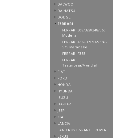
DAEWOO
DAIHATSU
DODGE
FERRARI
FERRARI 308/328/348/360
Modena
FERRARI 456GT/F512/550-
575 Maranello
FERRARI F355
FERRARI
Testarossa/Mondial
FIAT
FORD
HONDA
HYUNDAI
ISUZU
JAGUAR
JEEP
KIA
LANCIA
LAND ROVER/RANGE ROVER
LEXUS