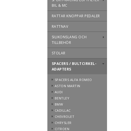
BIL & MC
RATTAR KNOPPAR PEDALER
RATTNAV
SILIKONSLANG OCH
TILLBEHÖR
STOLAR
SPACERS / BULTCIRKEL-
ADAPTERS
SPACERS ALFA ROMEO
ASTON MARTIN
AUDI
BENTLEY
BMW
CADILLAC
CHEVROLET
CHRYSLER
CITROEN