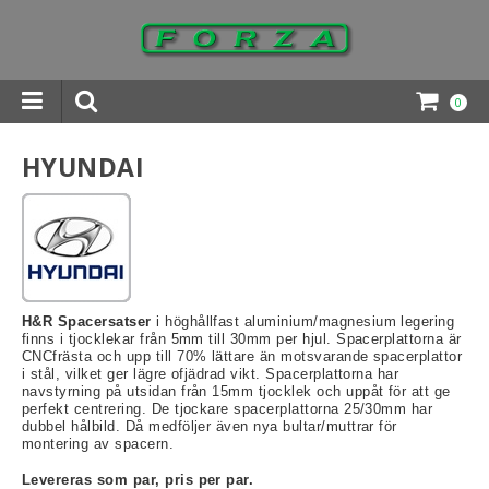
0
INGAR DOWNLOADS
HYUNDAI
H&R Spacersatser
i höghållfast aluminium/magnesium legering
finns i tjocklekar från 5mm till 30mm per hjul. Spacerplattorna är
CNCfrästa och upp till 70% lättare än motsvarande spacerplattor
i stål, vilket ger lägre ofjädrad vikt. Spacerplattorna har
navstyrning på utsidan från 15mm tjocklek och uppåt för att ge
perfekt centrering. De tjockare spacerplattorna 25/30mm har
dubbel hålbild. Då medföljer även nya bultar/muttrar för
montering av spacern.
Levereras som par, pris per par.