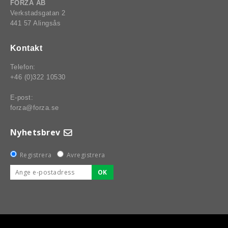
FORZA AB
Verkstadsgatan 2
441 57 Alingsås
Kontakt
Telefon:
+46 (0)322 10530
E-post:
forza@forza.se
Nyhetsbrev
Registrera
Avregistrera
OK
BSPORT-RALLY-RACING-DELAR