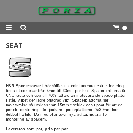
0
INGAR DOWNLOADS
SEAT
H&R Spacersatser
i höghållfast aluminium/magnesium legering
finns i tjocklekar från 5mm till 30mm per hjul. Spacerplattorna är
CNCfrästa och upp till 70% lättare än motsvarande spacerplattor
i stål, vilket ger lägre ofjädrad vikt. Spacerplattorna har
navstyrning på utsidan från 15mm tjocklek och uppåt för att ge
perfekt centrering. De tjockare spacerplattorna 25/30mm har
dubbel hålbild. Då medföljer även nya bultar/muttrar för
montering av spacern.
Levereras som par, pris per par.