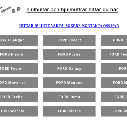
HITTAR DU INTE VAD DU SÖKER? KONTAKTA OSS HÄR
FORD Cougar
FORD Escort
FORD E
FORD Fiesta
FORD Focus
FORD Foc
FORD Fusion
FORD Galaxy
FOR
ORD Maverick
FORD Mondeo
FORD M
FORD Probe
FORD Puma
FORD 
FORD Scorpio
FORD Sierra
FORD W