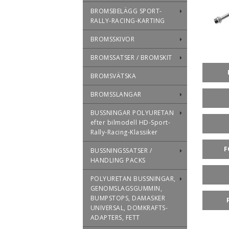
BROMSBELÄGG SPORT-
RALLY-RACING-KARTING
BROMSSKIVOR
BROMSSATSER / BROMSKIT
BROMSVÄTSKA
BROMSSLANGAR
BUSSNINGAR POLYURETAN
efter bilmodell HD-Sport-
Rally-Racing-Klassiker
F
BUSSNINGSSATSER /
HANDLING PACKS
POLYURETAN BUSSNINGAR,
GENOMSLAGSGUMMIN,
BUMPSTOPS, DAMASKER
UNIVERSAL, DOMKRAFTS-
ADAPTERS, FETT