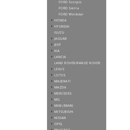
FORD Scorpio
FORD Sierra
FORD Windstar
HONDA
HYUNDAI
ISUZU
JAGUAR
JEEP
KIA
LANCIA
LAND ROVER/RANGE ROVER
LEXUS
LOTUS
MASERATI
MAZDA
MERCEDES
MG
MINI (BMW)
MITSUBISHI
NISSAN
OPEL
PEUGEOT