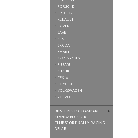
PORSCHE
PROTON
RENAULT
ROVER
SAAB
SEAT
SKODA
SMART
SSANGYONG
SUBARU
SUZUKI
TESLA
TOYOTA
VOLKSWAGEN
VOLVO
BILSTEIN STÖTDÄMPARE
STANDARD-SPORT-
CLUBSPORT-RALLY-RACING-
DELAR