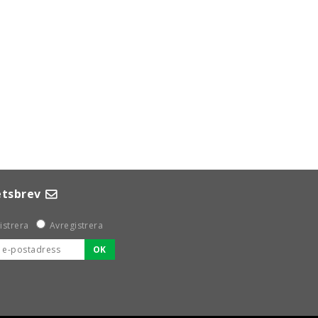
tsbrev
istrera
Avregistrera
OK