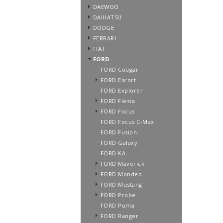
DAEWOO
DAIHATSU
DODGE
FERRARI
FIAT
FORD
FORD Cougar
FORD Escort
FORD Explorer
FORD Fiesta
FORD Focus
FORD Focus C-Max
FORD Fusion
FORD Galaxy
FORD KA
FORD Maverick
FORD Mondeo
FORD Mustang
FORD Probe
FORD Puma
FORD Ranger