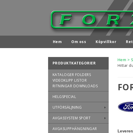
Hem
Om oss
Köpvillkor
Ret
Hem
>
PRODUKTKATEGORIER
Hittar d
KATALOGER FOLDERS
VIDEOKLIPP LISTOR
FO
RITNINGAR DOWNLOADS
HELGSPECIAL
UTFÖRSÄLJNING
AVGASSYSTEM SPORT
AVGASUPPHÄNGNINGAR
Leverer