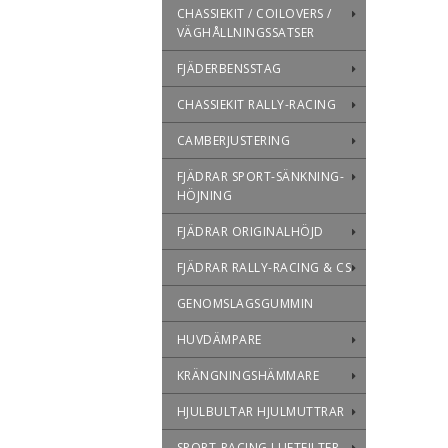
CHASSIEKIT / COILOVERS /
VÄGHÅLLNINGSSATSER
FJÄDERBENSSTAG
CHASSIEKIT RALLY-RACING
CAMBERJUSTERING
FJÄDRAR SPORT-SÄNKNING-
HÖJNING
FJÄDRAR ORIGINALHÖJD
FJÄDRAR RALLY-RACING & CS
GENOMSLAGSGUMMIN
HUVDÄMPARE
KRÄNGNINGSHÄMMARE
HJULBULTAR HJULMUTTRAR
SPORT-RACING LUFTFILTER