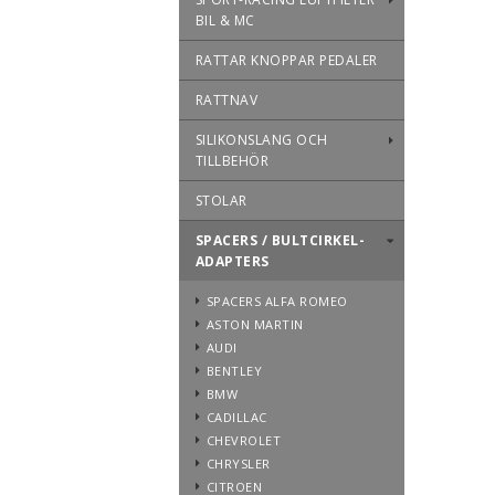
BIL & MC
RATTAR KNOPPAR PEDALER
RATTNAV
SILIKONSLANG OCH
TILLBEHÖR
STOLAR
SPACERS / BULTCIRKEL-
ADAPTERS
SPACERS ALFA ROMEO
ASTON MARTIN
AUDI
BENTLEY
BMW
CADILLAC
CHEVROLET
CHRYSLER
CITROEN