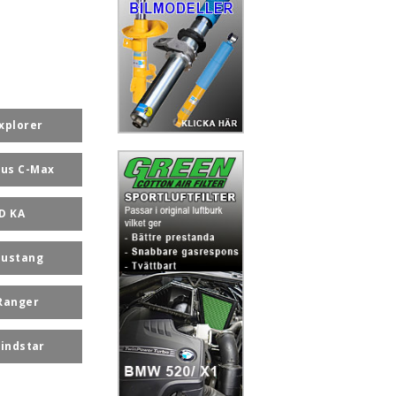
xplorer
us C-Max
D KA
ustang
Ranger
indstar