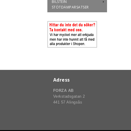
BILSTEIN
STÖTDÄMPARSATSER
Adress
FORZA AB
Verkstadsgatan 2
441 57 Alingsås