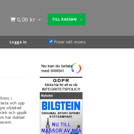
0,00 kr
TILL KASSAN
Logga in
Priser inkl. moms
finns i
rästa och upp
ägre ofjädrad
cklek och uppåt
0mm har dubbel
pacern.