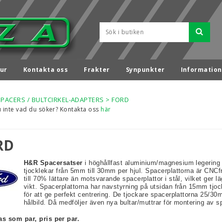
ur
Kontakta oss
Frakter
Synpunkter
Information
SPACERS / BULTCIRKEL-ADAPTERS
>
FORD
u inte vad du söker? Kontakta oss
här
RD
H&R Spacersatser
i höghållfast aluminium/magnesium legering 
tjocklekar från 5mm till 30mm per hjul. Spacerplattorna är CNCf
till 70% lättare än motsvarande spacerplattor i stål, vilket ger l
vikt. Spacerplattorna har navstyrning på utsidan från 15mm tjo
för att ge perfekt centrering. De tjockare spacerplattorna 25/3
hålbild. Då medföljer även nya bultar/muttrar för montering av s
as som par, pris per par.