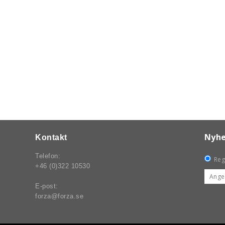
Nyhe
Kontakt
Telefon:
Reg
+46 (0)322 10530
E-post:
forza@forza.se