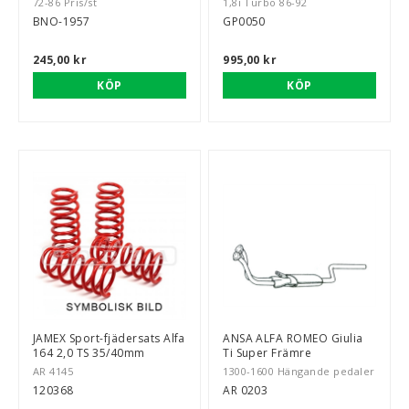
72-86 Pris/st
1,8i Turbo 86-92
BNO-1957
GP0050
245,00 kr
995,00 kr
KÖP
KÖP
JAMEX Sport-fjädersats Alfa
ANSA ALFA ROMEO Giulia
164 2,0 TS 35/40mm
Ti Super Främre
AR 4145
1300-1600 Hängande pedaler
120368
AR 0203