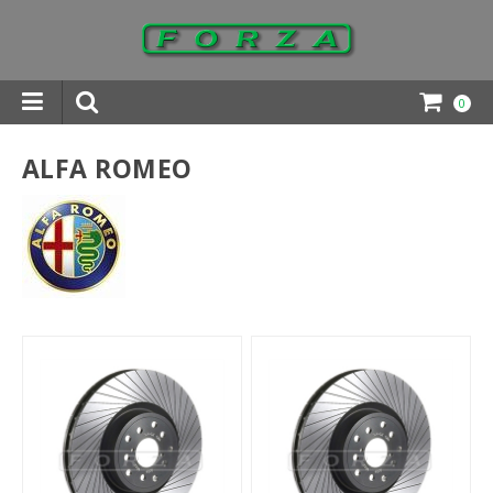
0
INGAR DOWNLOADS
ALFA ROMEO