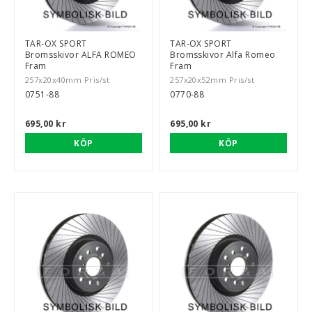
TAR-OX SPORT
TAR-OX SPORT
Bromsskivor ALFA ROMEO
Bromsskivor Alfa Romeo
rt-Rally-Racing-Klassiker
Fram
Fram
257x20x40mm Pris/st
257x20x52mm Pris/st
0751-88
0770-88
, BUMPSTOPS, DAMASKER UNIVERSAL, DOMKRAFTS-ADA
695,00 kr
695,00 kr
ER
KÖP
KÖP