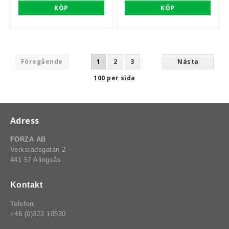
KÖP
KÖP
Föregående
1
2
3
Nästa
100 per sida
Adress
FORZA AB
Verkstadsgatan 2
441 57 Alingsås
Kontakt
Telefon:
+46 (0)322 10530