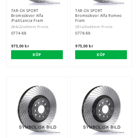
TAR-OX SPORT
TAR-OX SPORT
Bromsskivor Alfa
Bromsskivor Alfa Romeo
/Fiat/Lancia Fram
Fram
284x22x43mm Pris/st
281x26x43mm Pris/st
0774-88
0778-88
975,00 kr
975,00 kr
KÖP
KÖP
BSPORT-RALLY-RACING-DELAR