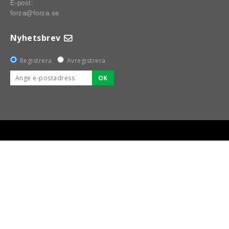
E-post:
forza@forza.se
Nyhetsbrev
Registrera
Avregistrera
OK
BSPORT-RALLY-RACING-DELAR