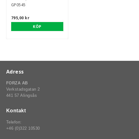
GP0545
795,00 kr
rt-Rally-Racing-Klassiker
KÖP
, BUMPSTOPS, DAMASKER UNIVERSAL, DOMKRAFTS-ADA
ER
Adress
FORZA AB
Verkstadsgatan 2
441 57 Alingsås
Kontakt
Telefon:
+46 (0)322 10530