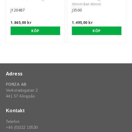
30mm Bak 40mm
J120487
J3500
1.865,00 kr
1.495,00 kr
rt-Rally-Racing-Klassiker
KÖP
KÖP
, BUMPSTOPS, DAMASKER UNIVERSAL, DOMKRAFTS-ADA
ER
Adress
FORZA AB
Verkstadsgatan 2
441 57 Alingsås
Kontakt
Telefon:
+46 (0)322 10530