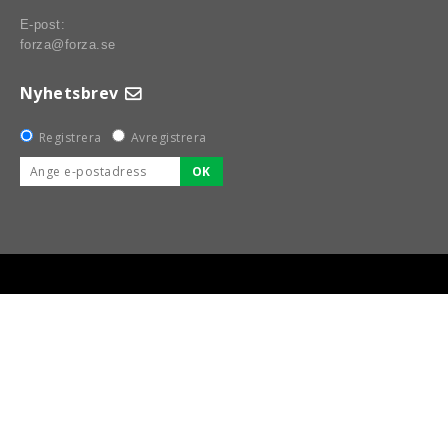
E-post:
forza@forza.se
Nyhetsbrev
Registrera
Avregistrera
OK
BSPORT-RALLY-RACING-DELAR