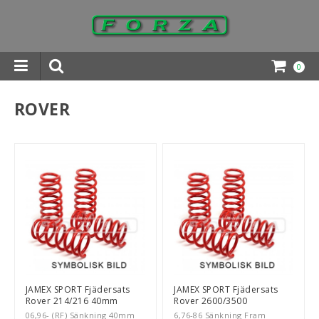
0
INGAR DOWNLOADS
ROVER
JAMEX SPORT Fjädersats
JAMEX SPORT Fjädersats
Rover 214/216 40mm
Rover 2600/3500
06,96- (RF) Sänkning 40mm
6,76-86 Sänkning Fram