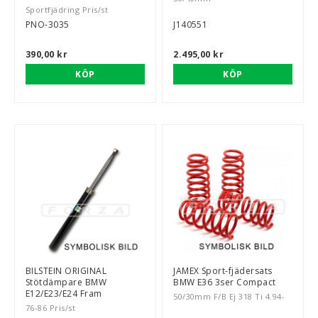
Sportfjädring Pris/st
PNO-3035
J140551
390,00 kr
2.495,00 kr
KÖP
KÖP
BILSTEIN ORIGINAL
JAMEX Sport-fjädersats
Stötdämpare BMW
BMW E36 3ser Compact
E12/E23/E24 Fram
50/30mm F/B Ej 318 Ti 4.94-
76-86 Pris/st