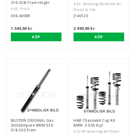
316-328i Fram Höger
6.92- Sänkning 40/30mm Äv
6.92- Pris/s
Diesel & Cab
V36-4008R
J140120
1.545,00 kr
2.995,00 kr
KÖP
KÖP
BILSTEIN ORIGINAL Gas
H&R Chassiekit Cup Kit
Stötdämpare BMW E34
BMW -3 E36 6cyl
518-520 Fram
6.92-98 Sänkning 40/15mm