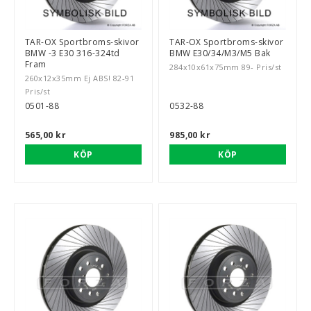
TAR-OX Sportbroms-skivor
TAR-OX Sportbroms-skivor
BMW -3 E30 316-324td
BMW E30/34/M3/M5 Bak
rt-Rally-Racing-Klassiker
Fram
284x10x61x75mm 89- Pris/st
260x12x35mm Ej ABS! 82-91
Pris/st
0501-88
0532-88
, BUMPSTOPS, DAMASKER UNIVERSAL, DOMKRAFTS-ADA
565,00 kr
985,00 kr
ER
KÖP
KÖP