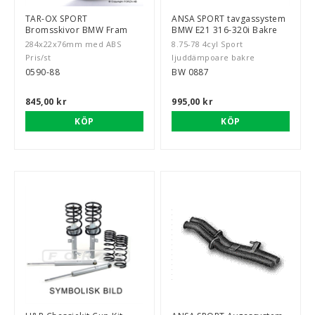
TAR-OX SPORT
ANSA SPORT tavgassystem
Bromsskivor BMW Fram
BMW E21 316-320i Bakre
284x22x76mm med ABS
8.75-78 4cyl Sport
Pris/st
ljuddämpoare bakre
0590-88
BW 0887
845,00 kr
995,00 kr
KÖP
KÖP