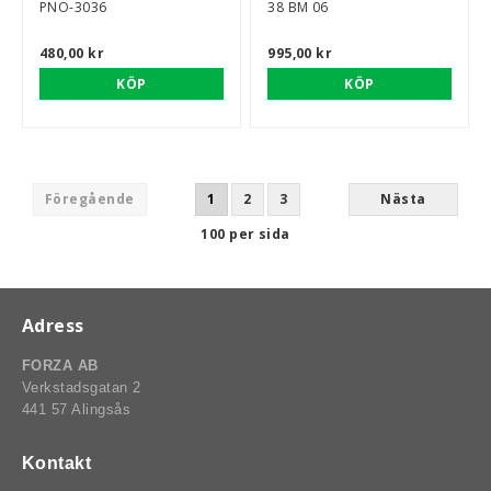
PNO-3036
38 BM 06
480,00 kr
995,00 kr
KÖP
KÖP
Föregående
1
2
3
Nästa
100 per sida
Adress
FORZA AB
Verkstadsgatan 2
441 57 Alingsås
Kontakt