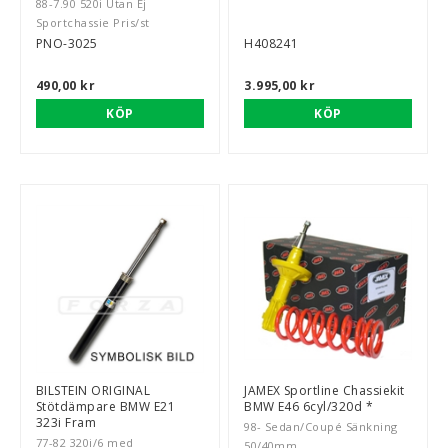
88-7.90 520i Utan Ej
Sportchassie Pris/st
PNO-3025
H408241
490,00 kr
3.995,00 kr
KÖP
KÖP
BILSTEIN ORIGINAL
JAMEX Sportline Chassiekit
Stötdämpare BMW E21
BMW E46 6cyl/320d *
323i Fram
98- Sedan/Coupé Sänkning
77-82 320i/6 med
50/40mm