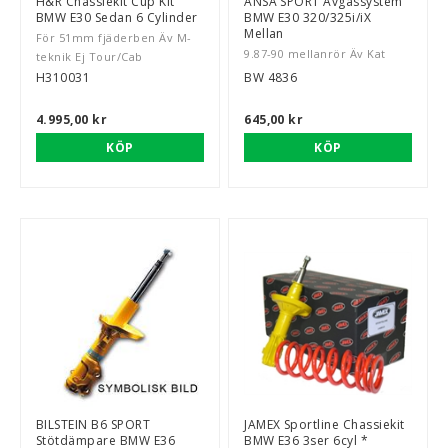
H&R Chassiekit Cup Kit
ANSA SPORT Avgassystem
BMW E30 Sedan 6 Cylinder
BMW E30 320/325i/iX
Mellan
För 51mm fjäderben Äv M-
9.87-90 mellanrör Äv Kat
teknik Ej Tour/Cab
H310031
BW 4836
4.995,00 kr
645,00 kr
KÖP
KÖP
BILSTEIN B6 SPORT
JAMEX Sportline Chassiekit
Stötdämpare BMW E36
BMW E36 3ser 6cyl *