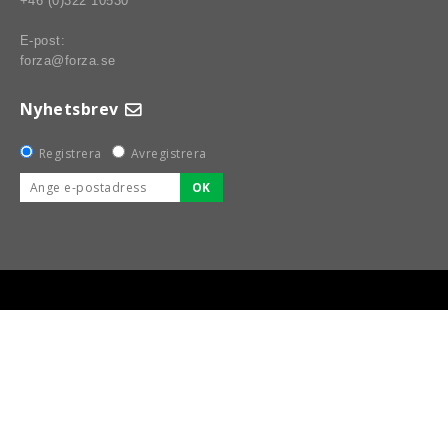
+46 (0)322 10530
E-post:
forza@forza.se
Nyhetsbrev
Registrera
Avregistrera
OK
BSPORT-RALLY-RACING-DELAR