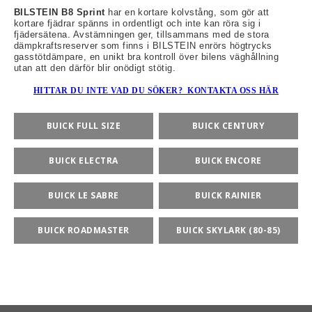
BILSTEIN B8 Sprint
har en kortare kolvstång, som gör att
kortare fjädrar spänns in ordentligt och inte kan röra sig i
fjädersätena. Avstämningen ger, tillsammans med de stora
dämpkraftsreserver som finns i BILSTEIN enrörs högtrycks
gasstötdämpare, en unikt bra kontroll över bilens väghållning
rt-Rally-Racing-Klassiker
utan att den därför blir onödigt stötig.
HITTAR DU INTE VAD DU SÖKER? KONTAKTA OSS HÄR
, BUMPSTOPS, DAMASKER UNIVERSAL, DOMKRAFTS-ADA
BUICK FULL SIZE
BUICK CENTURY
ER
BUICK ELECTRA
BUICK ENCORE
BUICK LE SABRE
BUICK RAINIER
BUICK ROADMASTER
BUICK SKYLARK (80-85)