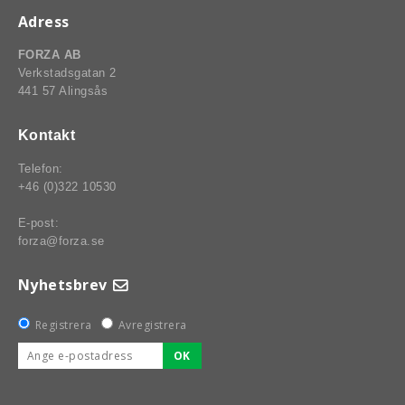
Adress
FORZA AB
Verkstadsgatan 2
441 57 Alingsås
Kontakt
Telefon:
+46 (0)322 10530
E-post:
forza@forza.se
Nyhetsbrev
Registrera
Avregistrera
OK
BSPORT-RALLY-RACING-DELAR