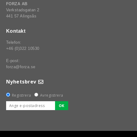
B8 SPRINT
CING
FORZA AB
Verkstadsgatan 2
441 57 Alingsås
Kontakt
Telefon:
+46 (0)322 10530
E-post:
forza@forza.se
Nyhetsbrev
Registrera
Avregistrera
OK