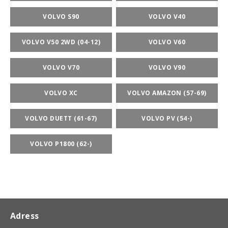
VOLVO S90
VOLVO V40
VOLVO V50 2WD (04-12)
VOLVO V60
VOLVO V70
VOLVO V90
VOLVO XC
VOLVO AMAZON (57-69)
VOLVO DUETT (61-67)
VOLVO PV (54-)
VOLVO P1800 (62-)
Adress
BSPORT-RALLY-RACING-DELAR