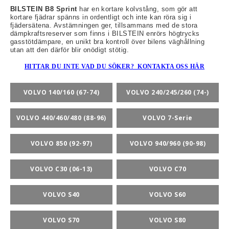
BILSTEIN B8 Sprint
har en kortare kolvstång, som gör att
kortare fjädrar spänns in ordentligt och inte kan röra sig i
fjädersätena. Avstämningen ger, tillsammans med de stora
dämpkraftsreserver som finns i BILSTEIN enrörs högtrycks
gasstötdämpare, en unikt bra kontroll över bilens väghållning
rt-Rally-Racing-Klassiker
utan att den därför blir onödigt stötig.
HITTAR DU INTE VAD DU SÖKER? KONTAKTA OSS HÄR
, BUMPSTOPS, DAMASKER UNIVERSAL, DOMKRAFTS-ADA
VOLVO 140/160 (67-74)
VOLVO 240/245/260 (74-)
ER
VOLVO 440/460/480 (88-96)
VOLVO 7-Serie
VOLVO 850 (92-97)
VOLVO 940/960 (90-98)
VOLVO C30 (06-13)
VOLVO C70
VOLVO S40
VOLVO S60
VOLVO S70
VOLVO S80