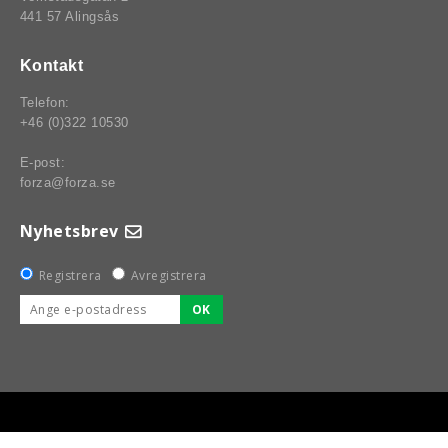
441 57 Alingsås
Kontakt
Telefon:
+46 (0)322 10530
E-post:
forza@forza.se
Nyhetsbrev
Registrera
Avregistrera
OK
BSPORT-RALLY-RACING-DELAR