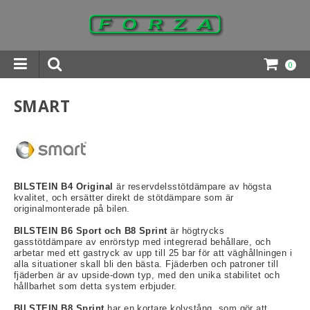
0
INGAR DOWNLOADS
SMART
BILSTEIN B4 Original
är reservdelsstötdämpare av högsta
kvalitet, och ersätter direkt de stötdämpare som är
originalmonterade på bilen.
BILSTEIN B6 Sport och B8 Sprint
är högtrycks
gasstötdämpare av enrörstyp med integrerad behållare, och
arbetar med ett gastryck av upp till 25 bar för att väghållningen i
alla situationer skall bli den bästa. Fjäderben och patroner till
fjäderben är av upside-down typ, med den unika stabilitet och
hållbarhet som detta system erbjuder.
BILSTEIN B8 Sprint
har en kortare kolvstång, som gör att