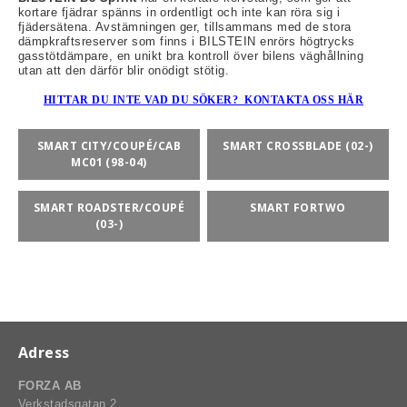
kortare fjädrar spänns in ordentligt och inte kan röra sig i
fjädersätena. Avstämningen ger, tillsammans med de stora
dämpkraftsreserver som finns i BILSTEIN enrörs högtrycks
gasstötdämpare, en unikt bra kontroll över bilens väghållning
utan att den därför blir onödigt stötig.
rt-Rally-Racing-Klassiker
HITTAR DU INTE VAD DU SÖKER? KONTAKTA OSS HÄR
SMART CITY/COUPÉ/CAB
SMART CROSSBLADE (02-)
, BUMPSTOPS, DAMASKER UNIVERSAL, DOMKRAFTS-ADA
MC01 (98-04)
ER
SMART ROADSTER/COUPÉ
SMART FORTWO
(03-)
Adress
FORZA AB
Verkstadsgatan 2