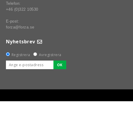
Telefon:
+46 (0)322 10530
E-post:
forza@forza.se
Nyhetsbrev
Registrera
Avregistrera
OK
BSPORT-RALLY-RACING-DELAR