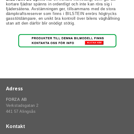
kortare fjädrar spänns in ordentligt och inte kan röra sig i
fjädersätena. Avstämningen ger, tillsammans med de stora
dämpkraftsreserver som finns i BILSTEIN enrörs högtrycks
gasstötdämpare, en unikt bra kontroll över bilens väghållning
utan att den därför blir onödigt stötig.
rt-Rally-Racing-Klassiker
, BUMPSTOPS, DAMASKER UNIVERSAL, DOMKRAFTS-ADA
ER
Adress
FORZA AB
Verkstadsgatan 2
441 57 Alingsås
Kontakt