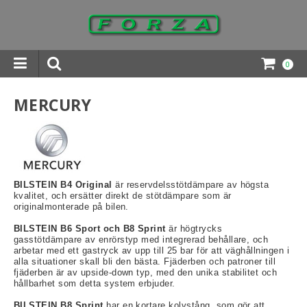
0
INGAR DOWNLOADS
MERCURY
BILSTEIN B4 Original
är reservdelsstötdämpare av högsta
kvalitet, och ersätter direkt de stötdämpare som är
originalmonterade på bilen.
BILSTEIN B6 Sport och B8 Sprint
är högtrycks
gasstötdämpare av enrörstyp med integrerad behållare, och
arbetar med ett gastryck av upp till 25 bar för att väghållningen i
alla situationer skall bli den bästa. Fjäderben och patroner till
fjäderben är av upside-down typ, med den unika stabilitet och
hållbarhet som detta system erbjuder.
BILSTEIN B8 Sprint
har en kortare kolvstång, som gör att