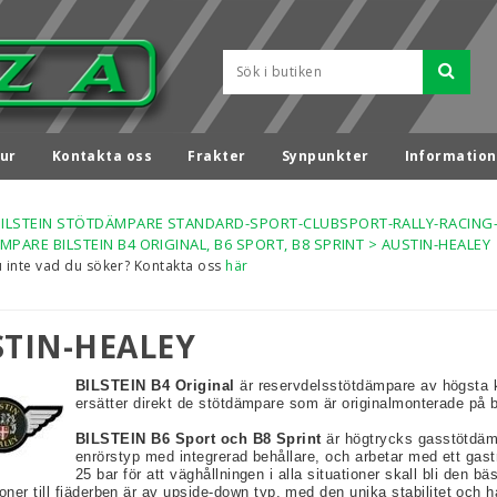
ur
Kontakta oss
Frakter
Synpunkter
Information
BILSTEIN STÖTDÄMPARE STANDARD-SPORT-CLUBSPORT-RALLY-RACING
PARE BILSTEIN B4 ORIGINAL, B6 SPORT, B8 SPRINT
>
AUSTIN-HEALEY
u inte vad du söker? Kontakta oss
här
STIN-HEALEY
BILSTEIN B4 Original
är reservdelsstötdämpare av högsta k
ersätter direkt de stötdämpare som är originalmonterade på b
BILSTEIN B6 Sport och B8 Sprint
är högtrycks gasstötdäm
enrörstyp med integrerad behållare, och arbetar med ett gastr
25 bar för att väghållningen i alla situationer skall bli den b
oner till fjäderben är av upside-down typ, med den unika stabilitet och 