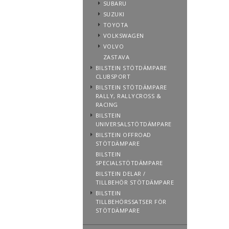
SUBARU
SUZUKI
TOYOTA
VOLKSWAGEN
VOLVO
ZASTAVA
BILSTEIN STÖTDÄMPARE
CLUBSPORT
BILSTEIN STÖTDÄMPARE
RALLY, RALLYCROSS &
RACING
BILSTEIN
UNIVERSALSTÖTDÄMPARE
BILSTEIN OFFROAD
STÖTDÄMPARE
BILSTEIN
SPECIALSTÖTDÄMPARE
BILSTEIN DELAR /
TILLBEHÖR STÖTDÄMPARE
BILSTEIN
TILLBEHÖRSSATSER FÖR
STÖTDÄMPARE