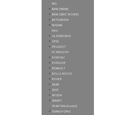
MG
MINI (BMW)
MINI (BMC ROVER)
MITSUBISHI
NISSAN
NSU
OLDSMOBILE
OPEL
PEUGEOT
PLYMOUTH
PONTIAC
PORSCHE
RENAULT
ROLLS ROYCE
ROVER
SAAB
SEAT
SKODA
SMART
SPARTAN (Husbil)
SSANGYONG