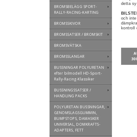
detta sy
BROMSBELÄGG SPORT-
RALLY-RACING-KARTING
BILSTEI
och inte
BROMSSKIVOR
dämpkra
kontroll
BROMSSATSER / BROMSKIT
BROMSVÄTSKA
A
BROMSSLANGAR
30
BUSSNINGAR POLYURETAN
efter bilmodell HD-Sport-
Rally-Racing-Klassiker
BUSSNINGSSATSER /
HANDLING PACKS
POLYURETAN BUSSNINGAR,
GENOMSLAGSGUMMIN,
BUMPSTOPS, DAMASKER
UNIVERSAL, DOMKRAFTS-
ADAPTERS, FETT