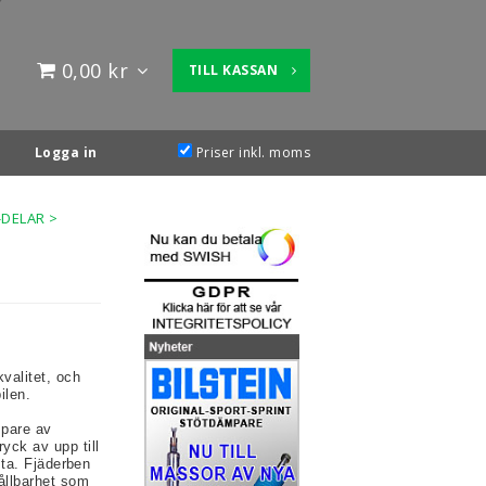
0,00 kr
TILL KASSAN
Logga in
Priser inkl. moms
-DELAR
>
valitet, och
ilen.
pare av
yck av upp till
ästa. Fjäderben
hållbarhet som