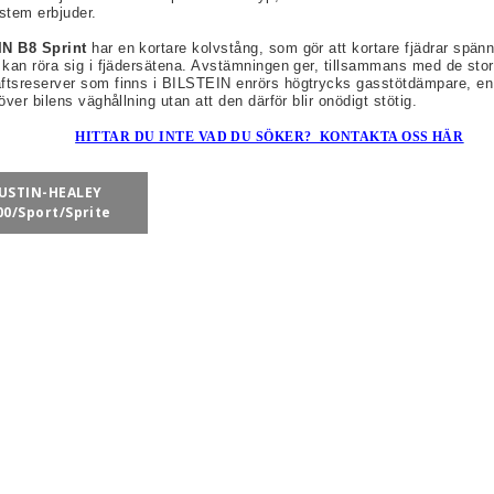
stem erbjuder.
N B8 Sprint
har en kortare kolvstång, som gör att kortare fjädrar spänns
 kan röra sig i fjädersätena. Avstämningen ger, tillsammans med de sto
ftsreserver som finns i BILSTEIN enrörs högtrycks gasstötdämpare, en 
 över bilens väghållning utan att den därför blir onödigt stötig.
HITTAR DU INTE VAD DU SÖKER? KONTAKTA OSS HÄR
USTIN-HEALEY
00/Sport/Sprite