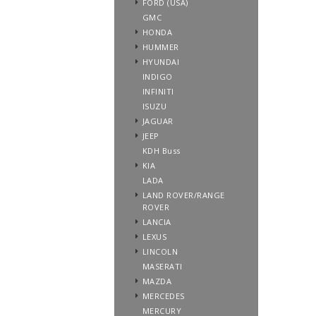
FORD (USA)
GMC
HONDA
HUMMER
HYUNDAI
INDIGO
INFINITI
ISUZU
JAGUAR
JEEP
KDH Buss
KIA
LADA
LAND ROVER/RANGE
ROVER
LANCIA
LEXUS
LINCOLN
MASERATI
MAZDA
MERCEDES
MERCURY