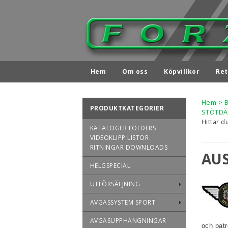
Hem
Om oss
Köpvillkor
Ret
Hem
>
PRODUKTKATEGORIER
STÖTDÄM
Hittar d
KATALOGER FOLDERS
VIDEOKLIPP LISTOR
RITNINGAR DOWNLOADS
AU
HELGSPECIAL
UTFÖRSÄLJNING
AVGASSYSTEM SPORT
AVGASUPPHÄNGNINGAR
och patr