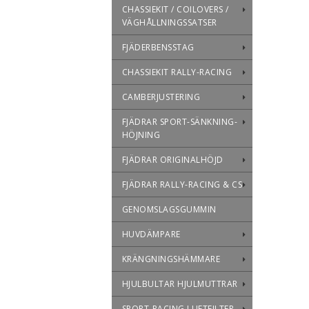
CHASSIEKIT / COILOVERS /
VÄGHÅLLNINGSSATSER
FJÄDERBENSSTAG
CHASSIEKIT RALLY-RACING
CAMBERJUSTERING
FJÄDRAR SPORT-SÄNKNING-
HÖJNING
FJÄDRAR ORIGINALHÖJD
FJÄDRAR RALLY-RACING & CS
GENOMSLAGSGUMMIN
HUVDÄMPARE
KRÄNGNINGSHÄMMARE
HJULBULTAR HJULMUTTRAR
SPORT-RACING LUFTFILTER