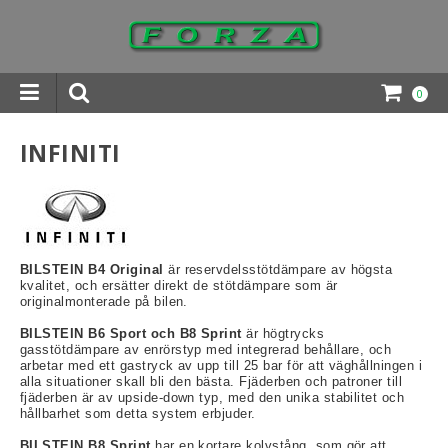
0
INGAR DOWNLOADS
INFINITI
BILSTEIN B4 Original
är reservdelsstötdämpare av högsta
kvalitet, och ersätter direkt de stötdämpare som är
originalmonterade på bilen.
BILSTEIN B6 Sport och B8 Sprint
är högtrycks
gasstötdämpare av enrörstyp med integrerad behållare, och
arbetar med ett gastryck av upp till 25 bar för att väghållningen i
alla situationer skall bli den bästa. Fjäderben och patroner till
fjäderben är av upside-down typ, med den unika stabilitet och
hållbarhet som detta system erbjuder.
BILSTEIN B8 Sprint
har en kortare kolvstång, som gör att