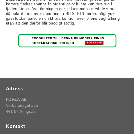
kortare fjädrar spänns in ordentligt och inte kan röra sig i
fjädersätena. Avstämningen ger, tillsammans med de stora
dämpkraftsreserver som finns i BILSTEIN enrörs högtrycks
gasstötdämpare, en unikt bra kontroll över bilens väghållning
utan att den därför blir onödigt stötig.
rt-Rally-Racing-Klassiker
, BUMPSTOPS, DAMASKER UNIVERSAL, DOMKRAFTS-ADA
ER
Adress
FORZA AB
Verkstadsgatan 2
441 57 Alingsås
Kontakt