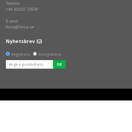
Telefon:
+46 (0)322 10530
E-post:
forza@forza.se
Nyhetsbrev
Registrera
Avregistrera
OK
BSPORT-RALLY-RACING-DELAR