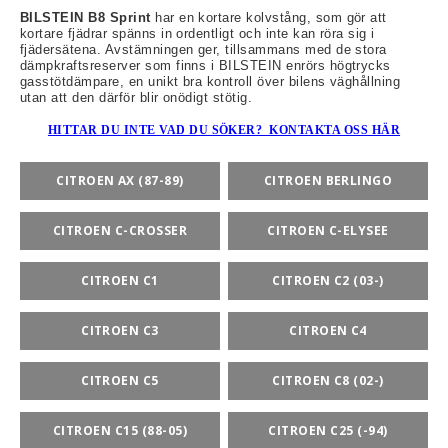
BILSTEIN B8 Sprint
har en kortare kolvstång, som gör att
kortare fjädrar spänns in ordentligt och inte kan röra sig i
fjädersätena. Avstämningen ger, tillsammans med de stora
dämpkraftsreserver som finns i BILSTEIN enrörs högtrycks
gasstötdämpare, en unikt bra kontroll över bilens väghållning
rt-Rally-Racing-Klassiker
utan att den därför blir onödigt stötig.
HITTAR DU INTE VAD DU SÖKER? KONTAKTA OSS HÄR
, BUMPSTOPS, DAMASKER UNIVERSAL, DOMKRAFTS-ADA
CITROEN AX (87-89)
CITROEN BERLINGO
ER
CITROEN C-CROSSER
CITROEN C-ELYSEE
CITROEN C1
CITROEN C2 (03-)
CITROEN C3
CITROEN C4
CITROEN C5
CITROEN C8 (02-)
CITROEN C15 (88-05)
CITROEN C25 (-94)