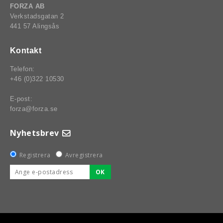
B8 SPRINT
CING
FORZA AB
Verkstadsgatan 2
441 57 Alingsås
Kontakt
Telefon:
+46 (0)322 10530
E-post:
forza@forza.se
Nyhetsbrev
Registrera
Avregistrera
OK