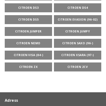
CITROEN DS3
CITROEN DS4
CITROEN DS5
CITROEN EVASION (96-02)
CITROEN JUMPER
CITROEN JUMPY
CITROEN NEMO
CITROEN SAXO (96-)
CITROEN VISA (84-)
CITROEN XSARA (97-)
CITROEN ZX
CITROEN 2CV
Adress
BSPORT-RALLY-RACING-DELAR