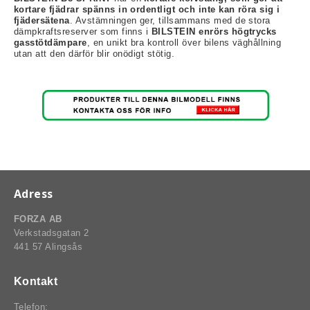
kortare fjädrar spänns in ordentligt och inte kan röra sig i
fjädersätena
. Avstämningen ger, tillsammans med de stora
dämpkraftsreserver som finns i
BILSTEIN enrörs högtrycks
gasstötdämpare
, en unikt bra kontroll över bilens väghållning
utan att den därför blir onödigt stötig.
rt-Rally-Racing-Klassiker
, BUMPSTOPS, DAMASKER UNIVERSAL, DOMKRAFTS-ADA
ER
Adress
FORZA AB
Verkstadsgatan 2
441 57 Alingsås
Kontakt
Telefon: