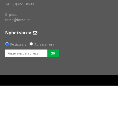
+46 (0)322 10530
E-post:
forza@forza.se
Nyhetsbrev
Registrera
Avregistrera
OK
BSPORT-RALLY-RACING-DELAR