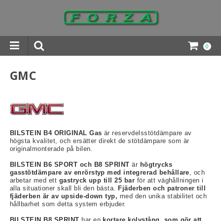
0
INGAR DOWNLOADS
GMC
BILSTEIN B4 ORIGINAL Gas
är reservdelsstötdämpare av
högsta kvalitet, och ersätter direkt de stötdämpare som är
originalmonterade på bilen.
BILSTEIN B6 SPORT och B8 SPRINT
är
högtrycks
gasstötdämpare av enrörstyp med integrerad
behållare
, och
arbetar med ett
gastryck upp till 25
bar
för att väghållningen i
alla situationer skall bli den bästa.
Fjäderben och patroner till
fjäderben är av upside-down typ,
med den unika stabilitet och
hållbarhet som detta system erbjuder.
BILSTEIN B8 SPRINT
har en
kortare kolvstång, som gör att